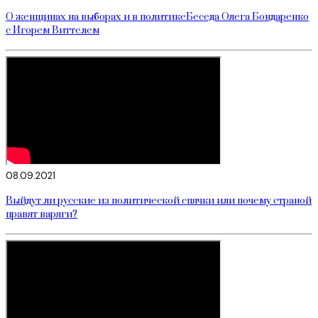
О женщинах на выборах и в политикеБеседа Олега Бондаренко
с Игорем Виттелем
08.09.2021
Выйдут ли русские из политической спячки или почему страной
правят варяги?