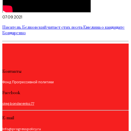
07.09.2021
Писатель Белковский читает стих поэта Емелина о кандидате
Бондаренко
Контакты
Фонд Прогрессивной политики
Facebook
oleg.bondarenko.77
E-mail
Info@progresspolicy.ru